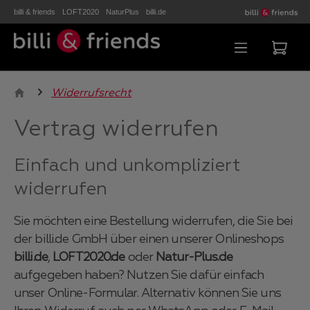
billi & friends
LOFT2020
NaturPlus
billi.de
Zum Hauptinhalt springen
Ware
Widerrufsrecht
Vertrag widerrufen
Einfach und unkompliziert
widerrufen
Sie möchten eine Bestellung widerrufen, die Sie bei
der billi.de GmbH über einen unserer Onlineshops
billi.de
,
LOFT2020.de
oder
Natur-Plus.de
aufgegeben haben? Nutzen Sie dafür einfach
unser Online-Formular. Alternativ können Sie uns