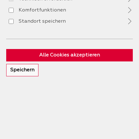
Komfortfunktionen
Vorname
*
Standort speichern
Nachname
*
Alle Cookies akzeptieren
Speichern
Ihre E-Mail-Adresse
*
Telefon
*
Betreff
*